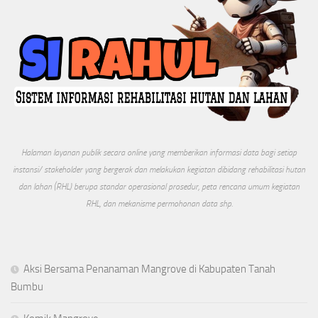
Halaman layanan publik secara online yang memberikan informasi data bagi setiap
instansi/ stakeholder yang bergerak dan melakukan kegiatan dibidang rehabilitasi hutan
dan lahan (RHL) berupa standar operasional prosedur, peta rencana umum kegiatan
RHL, dan mekanisme permohonan data shp.
Aksi Bersama Penanaman Mangrove di Kabupaten Tanah
Bumbu