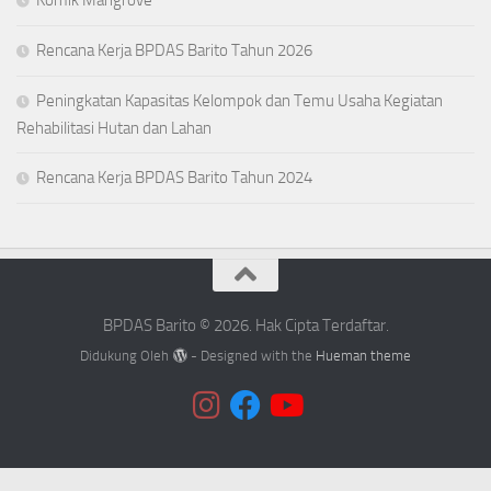
Rencana Kerja BPDAS Barito Tahun 2026
Peningkatan Kapasitas Kelompok dan Temu Usaha Kegiatan
Rehabilitasi Hutan dan Lahan
Rencana Kerja BPDAS Barito Tahun 2024
BPDAS Barito © 2026. Hak Cipta Terdaftar.
Didukung Oleh
- Designed with the
Hueman theme