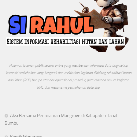
Halaman layanan publik secara online yang memberikan informasi data bagi setiap
instansi/ stakeholder yang bergerak dan melakukan kegiatan dibidang rehabilitasi hutan
dan lahan (RHL) berupa standar operasional prosedur, peta rencana umum kegiatan
RHL, dan mekanisme permohonan data shp.
Aksi Bersama Penanaman Mangrove di Kabupaten Tanah
Bumbu
Komik Mangrove