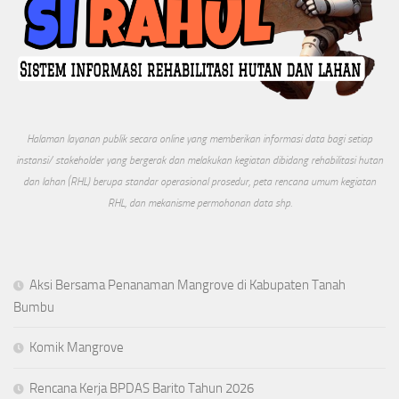
Halaman layanan publik secara online yang memberikan informasi data bagi setiap
instansi/ stakeholder yang bergerak dan melakukan kegiatan dibidang rehabilitasi hutan
dan lahan (RHL) berupa standar operasional prosedur, peta rencana umum kegiatan
RHL, dan mekanisme permohonan data shp.
Aksi Bersama Penanaman Mangrove di Kabupaten Tanah
Bumbu
Komik Mangrove
Rencana Kerja BPDAS Barito Tahun 2026