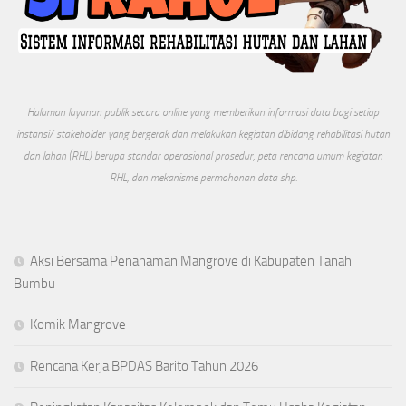
Halaman layanan publik secara online yang memberikan informasi data bagi setiap
instansi/ stakeholder yang bergerak dan melakukan kegiatan dibidang rehabilitasi hutan
dan lahan (RHL) berupa standar operasional prosedur, peta rencana umum kegiatan
RHL, dan mekanisme permohonan data shp.
Aksi Bersama Penanaman Mangrove di Kabupaten Tanah
Bumbu
Komik Mangrove
Rencana Kerja BPDAS Barito Tahun 2026