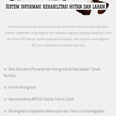
Halaman layanan publik secara online yang memberikan informasi data bagi setiap
instansi/ stakeholder yang bergerak dan melakukan kegiatan dibidang rehabilitasi hutan
dan lahan (RHL) berupa standar operasional prosedur, peta rencana umum kegiatan
RHL, dan mekanisme permohonan data shp.
Aksi Bersama Penanaman Mangrove di Kabupaten Tanah
Bumbu
Komik Mangrove
Rencana Kerja BPDAS Barito Tahun 2026
Peningkatan Kapasitas Kelompok dan Temu Usaha Kegiatan