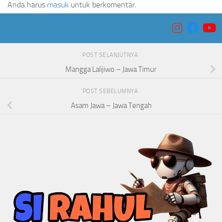
Anda harus
masuk
untuk berkomentar.
POST SELANJUTNYA
Mangga Lalijiwo – Jawa Timur
POST SEBELUMNYA
Asam Jawa – Jawa Tengah