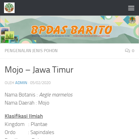
Skip to content
PENGENALAN JENIS POHON
0
Mojo – Jawa Timur
OLEH
ADMIN
·
05/02/2020
Nama Botanis :
Aegle marmelos
Nama Daerah : Mojo
Klasifikasi Ilmiah
Kingdom : Plantae
Ordo : Sapindales