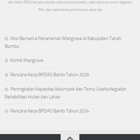
dan lahan (RHL) berupa standar operasional prosedur, peta rencana umum kegiatan
RHL, dan mekanisme permohonan data shp.
Aksi Bersama Penanaman Mangrove di Kabupaten Tanah
Bumbu
Komik Mangrove
Rencana Kerja BPDAS Barito Tahun 2026
Peningkatan Kapasitas Kelompok dan Temu Usaha Kegiatan
Rehabilitasi Hutan dan Lahan
Rencana Kerja BPDAS Barito Tahun 2024