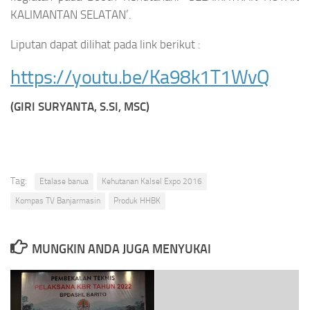
KALIMANTAN SELATAN’.
Liputan dapat dilihat pada link berikut :
https://youtu.be/Ka98k1T1WvQ
(GIRI SURYANTA, S.SI, MSC)
Tag:
Etalase banua
Kehutanan Kalsel Expo 2016
Kompas TV Banjarmasin
Produk HHBK
MUNGKIN ANDA JUGA MENYUKAI