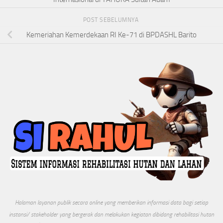
POST SEBELUMNYA
Kemeriahan Kemerdekaan RI Ke-71 di BPDASHL Barito
Halaman layanan publik secara online yang memberikan informasi data bagi setiap
instansi/ stakeholder yang bergerak dan melakukan kegiatan dibidang rehabilitasi hutan