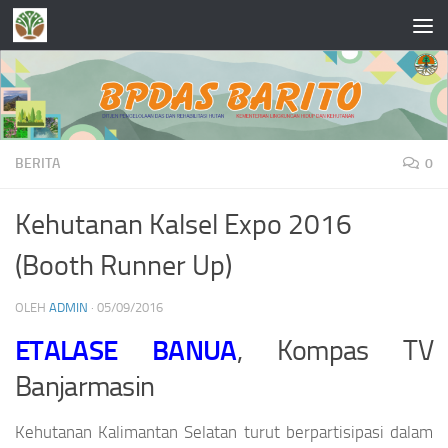
Skip to content
BERITA
0
Kehutanan Kalsel Expo 2016
(Booth Runner Up)
OLEH
ADMIN
·
05/09/2016
ETALASE BANUA
, Kompas TV
Banjarmasin
Kehutanan Kalimantan Selatan turut berpartisipasi dalam