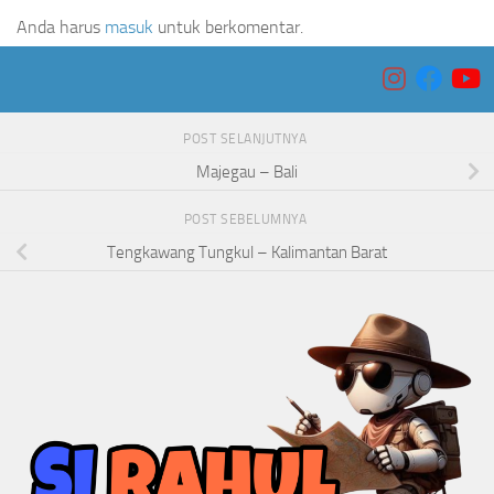
Anda harus
masuk
untuk berkomentar.
POST SELANJUTNYA
Majegau – Bali
POST SEBELUMNYA
Tengkawang Tungkul – Kalimantan Barat