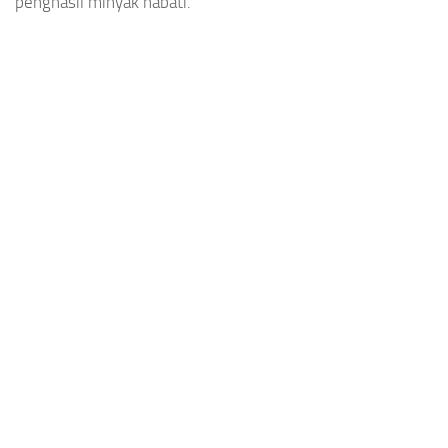
penghasil minyak nabati.