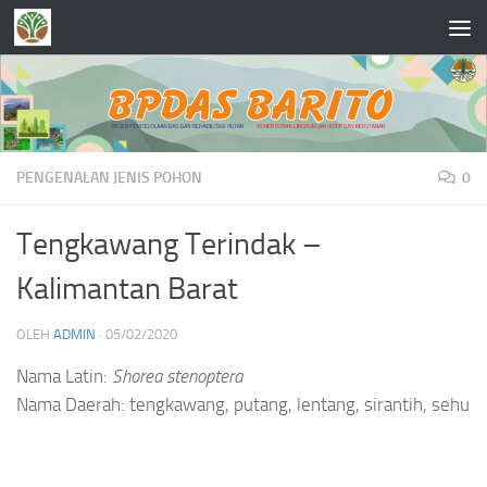
Skip to content
PENGENALAN JENIS POHON
0
Tengkawang Terindak –
Kalimantan Barat
OLEH
ADMIN
·
05/02/2020
Nama Latin:
Shorea stenoptera
Nama Daerah: tengkawang, putang, lentang, sirantih, sehu