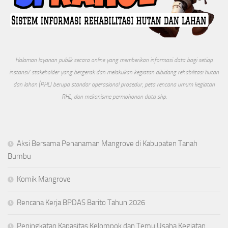
Halaman layanan publik secara online yang memberikan informasi data bagi setiap
instansi/ stakeholder yang bergerak dan melakukan kegiatan dibidang rehabilitasi hutan
dan lahan (RHL) berupa standar operasional prosedur, peta rencana umum kegiatan
RHL, dan mekanisme permohonan data shp.
Aksi Bersama Penanaman Mangrove di Kabupaten Tanah
Bumbu
Komik Mangrove
Rencana Kerja BPDAS Barito Tahun 2026
Peningkatan Kapasitas Kelompok dan Temu Usaha Kegiatan