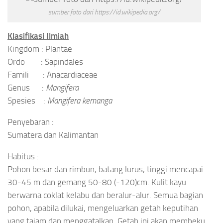
sumber foto dari https://id.wikipedia.org/
Klasifikasi Ilmiah
Kingdom : Plantae
Ordo : Sapindales
Famili : Anacardiaceae
Genus :
Mangifera
Spesies :
Mangifera kemanga
Penyebaran :
Sumatera dan Kalimantan
Habitus :
Pohon besar dan rimbun, batang lurus, tinggi mencapai
30-45 m dan gemang 50-80 (-120)cm. Kulit kayu
berwarna coklat kelabu dan beralur-alur. Semua bagian
pohon, apabila dilukai, mengeluarkan getah keputihan
yang tajam dan menggatalkan. Getah ini akan membeku