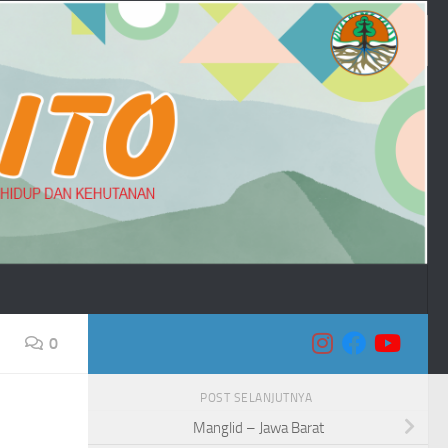
0
POST SELANJUTNYA
Manglid – Jawa Barat