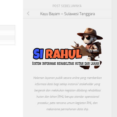
POST SEBELUMNYA
Kayu Bayam – Sulawesi Tenggara
Halaman layanan publik secara online yang memberikan
informasi data bagi setiap instansi/ stakeholder yang
bergerak dan melakukan kegiatan dibidang rehabilitasi
hutan dan lahan (RHL) berupa standar operasional
prosedur, peta rencana umum kegiatan RHL, dan
mekanisme permohonan data shp.