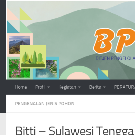
Skip to content
Home
Profil
Kegiatan
Berita
PERATUR
PENGENALAN JENIS POHON
Bitti – Sulawesi Tengga