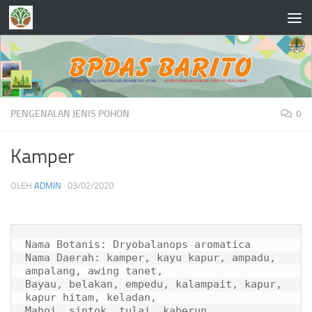
Skip to content
PENGENALAN JENIS POHON
0
Kamper
OLEH
ADMIN
·
03/02/2020
Nama Botanis: 
Dryobalanops aromatica
Nama Daerah: kamper, kayu kapur, ampadu, 
ampalang, awing tanet,
Bayau, belakan, empedu, kalampait, kapur, 
kapur hitam, keladan,
Mahoi, sintok, tulai, kaberun