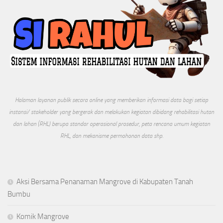
Halaman layanan publik secara online yang memberikan informasi data bagi setiap
instansi/ stakeholder yang bergerak dan melakukan kegiatan dibidang rehabilitasi hutan
dan lahan (RHL) berupa standar operasional prosedur, peta rencana umum kegiatan
RHL, dan mekanisme permohonan data shp.
Aksi Bersama Penanaman Mangrove di Kabupaten Tanah
Bumbu
Komik Mangrove