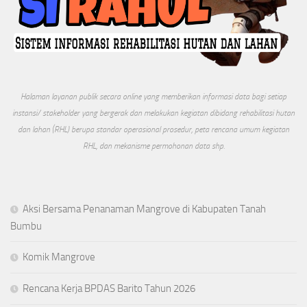
Halaman layanan publik secara online yang memberikan informasi data bagi setiap
instansi/ stakeholder yang bergerak dan melakukan kegiatan dibidang rehabilitasi hutan
dan lahan (RHL) berupa standar operasional prosedur, peta rencana umum kegiatan
RHL, dan mekanisme permohonan data shp.
Aksi Bersama Penanaman Mangrove di Kabupaten Tanah
Bumbu
Komik Mangrove
Rencana Kerja BPDAS Barito Tahun 2026