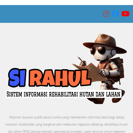
Halaman layanan publik secara online yang memberikan informasi data bagi setiap
instansi/ stakeholder yang bergerak dan melakukan kegiatan dibidang rehabilitasi hutan
dan lahan (RHL) berupa standar operasional prosedur, peta rencana umum kegiatan