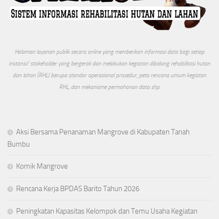
Halaman layanan publik secara online yang memberikan informasi data bagi setiap
instansi/ stakeholder yang bergerak dan melakukan kegiatan dibidang rehabilitasi hutan
dan lahan (RHL) berupa standar operasional prosedur, peta rencana umum kegiatan
RHL, dan mekanisme permohonan data shp.
Aksi Bersama Penanaman Mangrove di Kabupaten Tanah
Bumbu
Komik Mangrove
Rencana Kerja BPDAS Barito Tahun 2026
Peningkatan Kapasitas Kelompok dan Temu Usaha Kegiatan