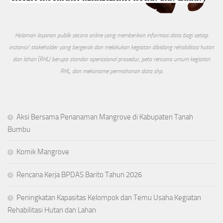
Halaman layanan publik secara online yang memberikan informasi data bagi setiap
instansi/ stakeholder yang bergerak dan melakukan kegiatan dibidang rehabilitasi hutan
dan lahan (RHL) berupa standar operasional prosedur, peta rencana umum kegiatan
RHL, dan mekanisme permohonan data shp.
Aksi Bersama Penanaman Mangrove di Kabupaten Tanah
Bumbu
Komik Mangrove
Rencana Kerja BPDAS Barito Tahun 2026
Peningkatan Kapasitas Kelompok dan Temu Usaha Kegiatan
Rehabilitasi Hutan dan Lahan