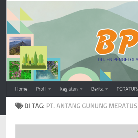
Skip to content
Home
Profil
Kegiatan
Berita
PERATUR
DI TAG:
PT. ANTANG GUNUNG MERATUS