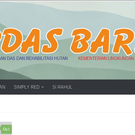
AN
SIMPLY RED
SI RAHUL
0