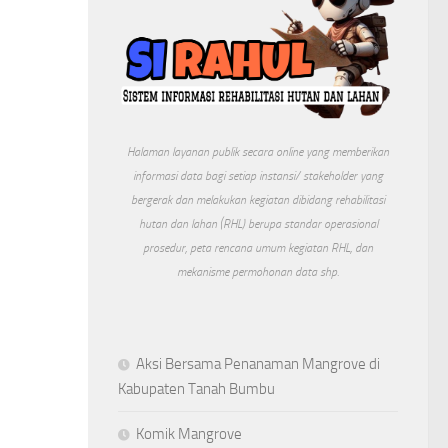
Halaman layanan publik secara online yang memberikan
informasi data bagi setiap instansi/ stakeholder yang
bergerak dan melakukan kegiatan dibidang rehabilitasi
hutan dan lahan (RHL) berupa standar operasional
prosedur, peta rencana umum kegiatan RHL, dan
mekanisme permohonan data shp.
Aksi Bersama Penanaman Mangrove di
Kabupaten Tanah Bumbu
Komik Mangrove