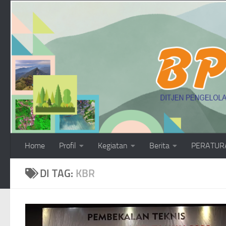
Skip to content
Home
Profil
Kegiatan
Berita
PERATUR
DI TAG:
KBR