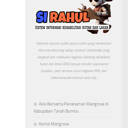
Halaman layanan publik secara online yang memberikan
informasi data bagi setiap instansi/ stakeholder yang
bergerak dan melakukan kegiatan dibidang rehabilitasi
hutan dan lahan (RHL) berupa standar operasional
prosedur, peta rencana umum kegiatan RHL, dan
mekanisme permohonan data shp.
Aksi Bersama Penanaman Mangrove di
Kabupaten Tanah Bumbu
Komik Mangrove