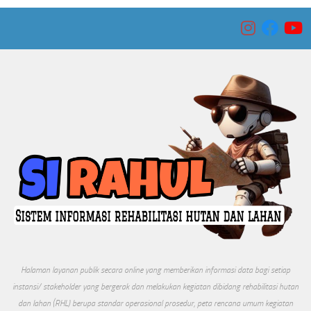
Halaman layanan publik secara online yang memberikan informasi data bagi setiap
instansi/ stakeholder yang bergerak dan melakukan kegiatan dibidang rehabilitasi hutan
dan lahan (RHL) berupa standar operasional prosedur, peta rencana umum kegiatan