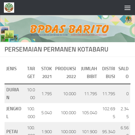
Skip to content
PERSEMAIAN PERMANEN KOTABARU
JENIS
TAR
STOK
PRODUKSI
JUMLAH
DISTRI
SALD
GET
2021
2022
BIBIT
BUSI
O
DURIA
10.0
1.795
10.000
11.795
11.795
0
N
00
JENGKO
100.
102.69
2.34
5.040
100.000
105.040
L
000
5
5
100.
6.56
PETAI
1.900
100.000
101.900
95.340