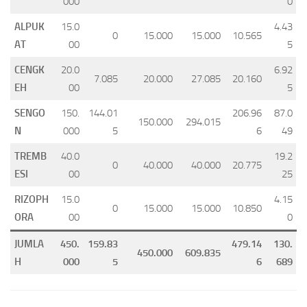
000
0
ALPUK
15.0
4.43
0
15.000
15.000
10.565
AT
00
5
CENGK
20.0
6.92
7.085
20.000
27.085
20.160
EH
00
5
SENGO
150.
144.01
206.96
87.0
150.000
294.015
N
000
5
6
49
TREMB
40.0
19.2
0
40.000
40.000
20.775
ESI
00
25
RIZOPH
15.0
4.15
0
15.000
15.000
10.850
ORA
00
0
JUMLA
450.
159.83
479.14
130.
450.000
609.835
H
000
5
6
689