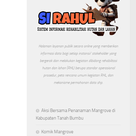
Halaman layanan publik secara online yang memberikan
informasi data bagi setiap instansi/ stakeholder yang
bergerak dan melakukan kegiatan dibidang rehabilitasi
hutan dan lahan (RHL) berupa standar operasional
prosedur, peta rencana umum kegiatan RHL, dan
mekanisme permohonan data shp.
Aksi Bersama Penanaman Mangrove di
Kabupaten Tanah Bumbu
Komik Mangrove