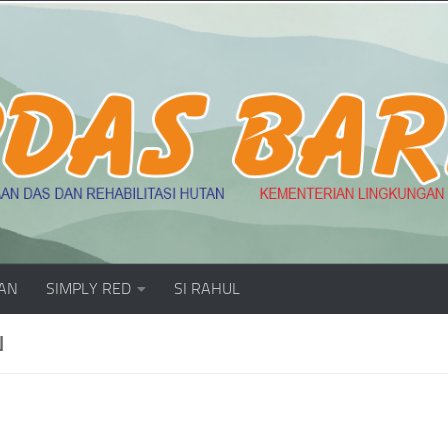
AN
SIMPLY RED
SI RAHUL
N