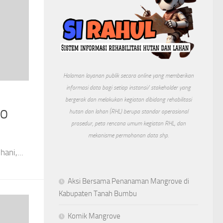
Halaman layanan publik secara online yang memberikan
informasi data bagi setiap instansi/ stakeholder yang
bergerak dan melakukan kegiatan dibidang rehabilitasi
TO
hutan dan lahan (RHL) berupa standar operasional
prosedur, peta rencana umum kegiatan RHL, dan
mekanisme permohonan data shp.
ani,...
Aksi Bersama Penanaman Mangrove di
Kabupaten Tanah Bumbu
Komik Mangrove